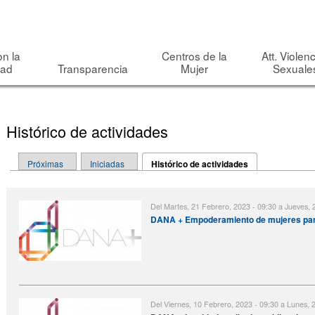
Pasar al
contenido
principal
on la
Centros de la
Att. Violen
dad
Transparencia
Mujer
Sexuale
<NONE>
Search this site
Formulario de búsqueda
Histórico de actividades
Solapas principales
Próximas
Iniciadas
Histórico de actividades
(solapa activa)
Del
Martes, 21 Febrero, 2023 - 09:30
a
Jueves, 2
DANA + Empoderamiento de mujeres par
Del
Viernes, 10 Febrero, 2023 - 09:30
a
Lunes, 