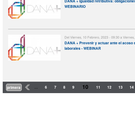
DANA + Igualdad retributiva: obligacion
WEBINARIO
Del
Viernes, 10 Febrero, 2023 - 09:30
a
Viernes,
DANA + Prevenir y actuar ante el acoso 
laborales - WEBINAR
Páginas
10
‹
…
6
7
8
9
11
12
13
14
primera