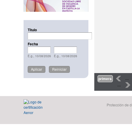
Título
Fecha
Fecha
Date
Fecha
Date
E.g., 10/08/2026
E.g., 10/08/2026
Páginas
‹
…
primera
…
›
Protección de d