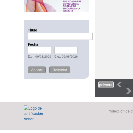
Título
Fecha
Fecha
Date
Fecha
Date
E.g., 09/08/2026
E.g., 09/08/2026
Páginas
‹
…
primera
…
›
Protección de d