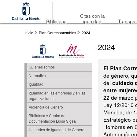
Citas con la
Biblioteca
igualdad
Transpar
Inicio
Plan Corresponsables
2024
2024
El Plan Cor
Quiénes somos
de género, que
Normativa
del
cuidado c
Igualdad
entre mujer
Igualdad en las empresas y en las
22 de marzo p
organizaciones
Ley 12/2010 d
Violencia de Género
Mancha, de 1
Biblioteca y Centro de
Estratégico p
Documentación Luisa Sigea
Hombres en Ca
Unidades de Igualdad de Género
Autonomía eco