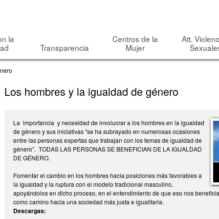
Pasar al
contenido
principal
on la
Centros de la
Att. Violen
dad
Transparencia
Mujer
Sexuale
<NONE>
énero
Search this site
Formulario de búsqueda
Los hombres y la igualdad de género
La importancia y necesidad de involucrar a los hombres en la igualdad
de género y sus iniciativas "se ha subrayado en numerosas ocasiones
entre las personas expertas que trabajan con los temas de igualdad de
género”. TODAS LAS PERSONAS SE BENEFICIAN DE LA IGUALDAD
DE GÉNERO.
Fomentar el cambio en los hombres hacia posiciones más favorables a
la igualdad y la ruptura con el modelo tradicional masculino,
apoyándolos en dicho proceso, en el entendimiento de que eso nos beneficia
como camino hacia una sociedad más justa e igualitaria.
Descargas: