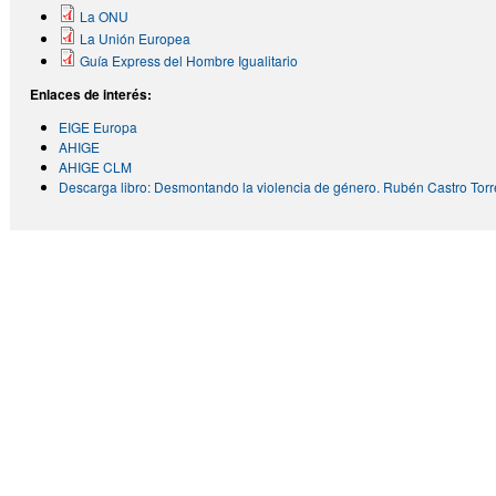
La ONU
La Unión Europea
Guía Express del Hombre Igualitario
Enlaces de interés:
EIGE Europa
AHIGE
AHIGE CLM
Descarga libro: Desmontando la violencia de género. Rubén Castro Torr