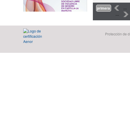
Páginas
‹
…
primera
…
›
Protección de d