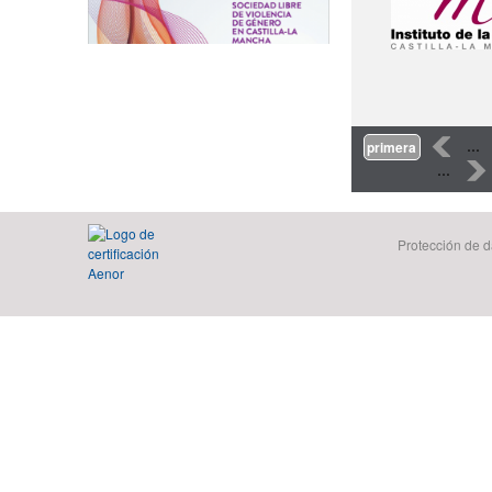
Páginas
‹
…
primera
…
›
Protección de d