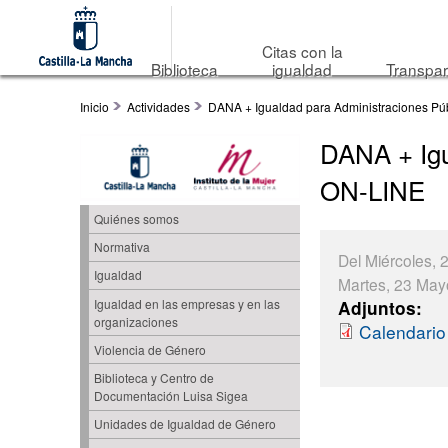
Citas con la
Biblioteca
igualdad
Transpar
Inicio
Actividades
DANA + Igualdad para Administraciones Pú
DANA + Igu
ON-LINE
Quiénes somos
Normativa
Del
Miércoles, 
Igualdad
Martes, 23 May
Adjuntos:
Igualdad en las empresas y en las
organizaciones
Calendario
Violencia de Género
Biblioteca y Centro de
Documentación Luisa Sigea
Unidades de Igualdad de Género