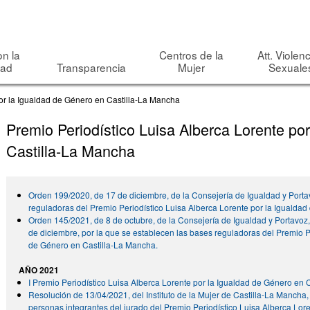
Pasar al
contenido
principal
on la
Centros de la
Att. Violen
dad
Transparencia
Mujer
Sexuale
<NONE>
or la Igualdad de Género en Castilla-La Mancha
Search this site
Formulario de búsqueda
Premio Periodístico Luisa Alberca Lorente po
Castilla-La Mancha
Orden 199/2020, de 17 de diciembre, de la Consejería de Igualdad y Porta
reguladoras del Premio Periodístico Luisa Alberca Lorente por la Igualda
Orden 145/2021, de 8 de octubre, de la Consejería de Igualdad y Portavoz,
de diciembre, por la que se establecen las bases reguladoras del Premio P
de Género en Castilla-La Mancha.
AÑO 2021
I Premio Periodístico Luisa Alberca Lorente por la Igualdad de Género en 
Resolución de 13/04/2021, del Instituto de la Mujer de Castilla-La Mancha,
personas integrantes del jurado del Premio Periodístico Luisa Alberca Lor