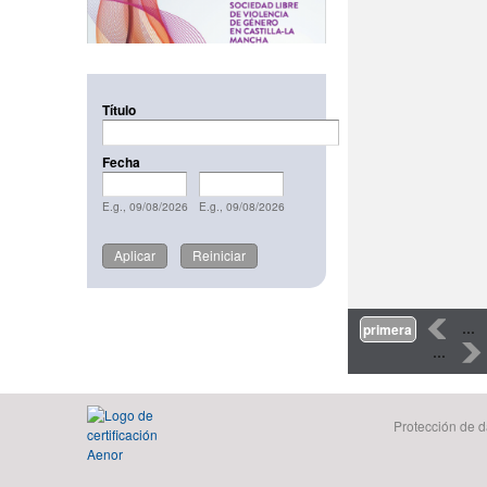
Título
Fecha
Fecha
Date
Fecha
Date
E.g., 09/08/2026
E.g., 09/08/2026
Páginas
‹
…
primera
…
›
Protección de d