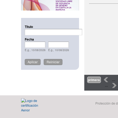
Título
Fecha
Fecha
Date
Fecha
Date
E.g., 10/08/2026
E.g., 10/08/2026
Páginas
‹
…
primera
…
›
Protección de d