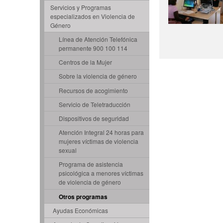
Servicios y Programas
especializados en Violencia de
Género
Línea de Atención Telefónica
permanente 900 100 114
Centros de la Mujer
Sobre la violencia de género
Recursos de acogimiento
Servicio de Teletraducción
Dispositivos de seguridad
Atención Integral 24 horas para
mujeres víctimas de violencia
sexual
Programa de asistencia
psicológica a menores víctimas
de violencia de género
Otros programas
Ayudas Económicas