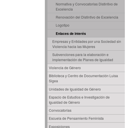
Normativa y Convocatorias Distintivo de
Excelencia
Renovación del Distintivo de Excelencia
Logotipo
Enlaces de interés
Empresas y Entidades por una Sociedad sin
Violencia hacia las Mujeres
Subvenciones para la elaboración e
implementación de Planes de Igualdad
Violencia de Género
Biblioteca y Centro de Documentación Luisa
Sigea
Unidades de Igualdad de Género
Espacio de Estudios e Investigación de
Igualdad de Género
Convocatorias
Escuela de Pensamiento Feminista
Exposiciones