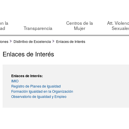
Pasar al
contenido
principal
on la
Centros de la
Att. Violen
dad
Transparencia
Mujer
Sexuale
<NONE>
ciones
Distintivo de Excelencia
Enlaces de Interés
Search this site
Formulario de búsqueda
Enlaces de Interés
Enlaces de Interés:
IMIO
Registro de Planes de Igualdad
Formación Igualdad en la Organización
Observatorio de Igualdad y Empleo