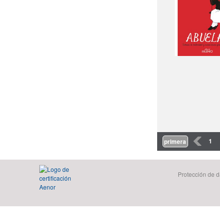
Páginas
‹
1
primera
Protección de d