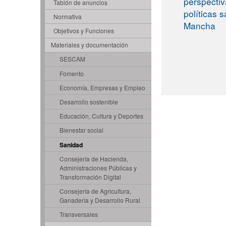
perspectiv
Tablón de anuncios
políticas s
Normativa
Mancha
Objetivos y Funciones
Materiales y documentación
SESCAM
Fomento
Economía, Empresas y Empleo
Desarrollo sostenible
Educación, Cultura y Deportes
Bienestar social
Sanidad
Consejería de Hacienda,
Administraciones Públicas y
Transformación Digital
Consejería de Agricultura,
Ganadería y Desarrollo Rural
Transversales