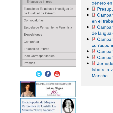
Enlaces de Interés
género en
Presupu
Espacio de Estudios e Investigación
de Igualdad de Género
Campaña
en el traba
Convocatorias
Campaña
Escuela de Pensamiento Feminista
de la igua
Exposiciones
Campañ
Campañas
correspons
Enlaces de interés
Campañ
Plan Corresponsables
Campaña
Jornada
Premios
laboral a 
Mancha