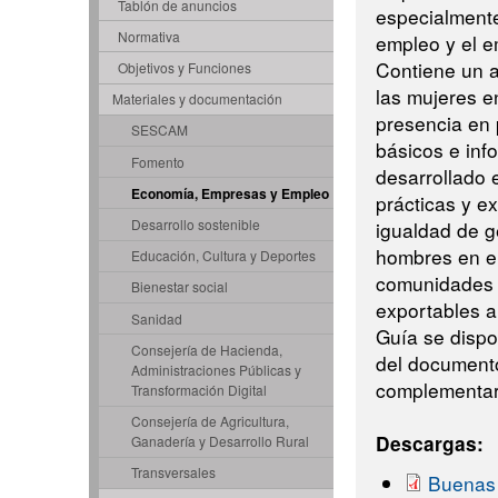
Tablón de anuncios
especialmente
Normativa
empleo y el e
Contiene un a
Objetivos y Funciones
las mujeres en
Materiales y documentación
presencia en 
SESCAM
básicos e inf
Fomento
desarrollado 
Economía, Empresas y Empleo
prácticas y ex
Desarrollo sostenible
igualdad de g
hombres en el
Educación, Cultura y Deportes
comunidades a
Bienestar social
exportables a 
Sanidad
Guía se dispo
Consejería de Hacienda,
del documento
Administraciones Públicas y
complementari
Transformación Digital
Consejería de Agricultura,
Descargas:
Ganadería y Desarrollo Rural
Transversales
Buenas 