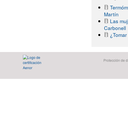
Termóme
Martín
Las muj
Carbonell
¿Tomar 
Protección de d