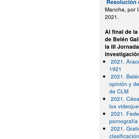
Resolución 
Mancha, por l
2021.
Al final de 
de Belén Gal
la
III Jornad
investigación
2021. Arace
1921
2021. Belé
opinión y d
de CLM
2021. Césa
los videoju
2021. Feder
pornografía
2021. Grati
clasificació