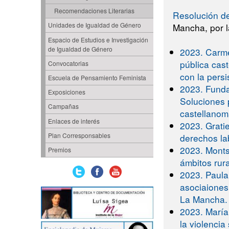
Recomendaciones Literarias
Resolución d
Unidades de Igualdad de Género
Mancha, por l
Espacio de Estudios e Investigación
de Igualdad de Género
2023. Carme
pública cas
Convocatorias
con la persi
Escuela de Pensamiento Feminista
2023. Funda
Exposiciones
Soluciones 
Campañas
castellano
Enlaces de interés
2023. Grati
Plan Corresponsables
derechos la
2023. Monts
Premios
ámbitos rura
2023. Paula
asociaiones
La Mancha.
2023. María 
la violenci