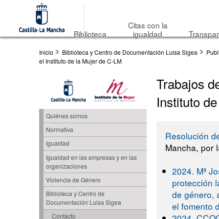
Citas con la
Biblioteca
igualdad
Transpar
Inicio
Biblioteca y Centro de Documentación Luisa Sigea
Publ
el Instituto de la Mujer de C-LM
Trabajos d
Instituto d
Quiénes somos
Normativa
Resolución d
Igualdad
Mancha, por l
Igualdad en las empresas y en las
organizaciones
2024. Mª J
Violencia de Género
protección l
de género, 
Biblioteca y Centro de
Documentación Luisa Sigea
el fomento 
2024. CCOO
Contacto