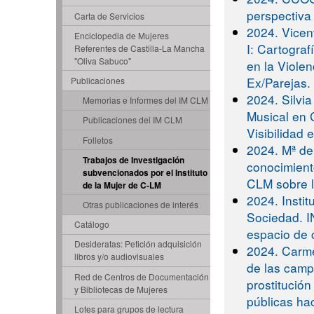
perspectiva
Carta de Servicios
2024. Vice
Enciclopedia de Mujeres
I: Cartogra
Referentes de Castilla-La Mancha
"Oliva Sabuco"
en la Viole
Ex/Parejas.
Publicaciones
2024. Silvia
Memorias e Informes del IM CLM
Musical en 
Publicaciones del IM CLM
Visibilidad 
Folletos
2024. Mª de
Trabajos de Investigación
conocimient
subvencionados por el Instituto
CLM sobre l
de la Mujer de C-LM
2024. Insti
Otras publicaciones de interés
Sociedad. I
Catálogo
espacio de 
Desideratas: Petición adquisición
2024. Carme
libros y/o audiovisuales
de las camp
Red de Centros de Documentación
prostitución
y Bibliotecas de Mujeres
públicas hac
Lotes para grupos de lectura