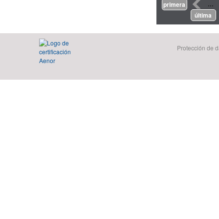
Páginas
‹
…
primera
última
Protección de d