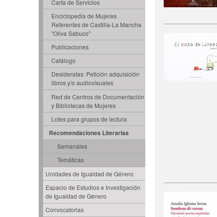
Carta de Servicios
Enciclopedia de Mujeres
Referentes de Castilla-La Mancha
"Oliva Sabuco"
Publicaciones
Catálogo
Desideratas: Petición adquisición
libros y/o audiovisuales
Red de Centros de Documentación
y Bibliotecas de Mujeres
Lotes para grupos de lectura
Recomendaciones Literarias
Semanales
Temáticas
Unidades de Igualdad de Género
Espacio de Estudios e Investigación
de Igualdad de Género
Convocatorias