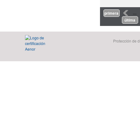
Páginas
‹
…
primera
última
Protección de d