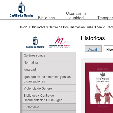
Citas con la
Biblioteca
igualdad
Transpar
Inicio
Biblioteca y Centro de Documentación Luisa Sigea
Reco
Historicas
Solapas princip
Actual
Hist
Quiénes somos
Normativa
Igualdad
Igualdad en las empresas y en las
organizaciones
Violencia de Género
Biblioteca y Centro de
Documentación Luisa Sigea
Contacto