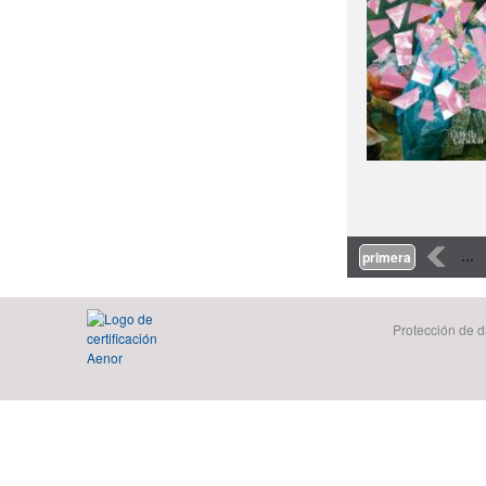
Páginas
‹
…
primera
Protección de d